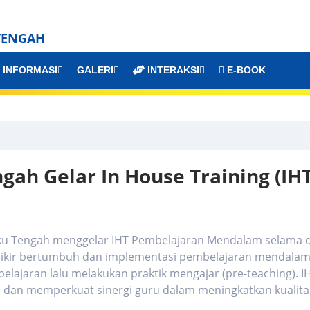
TENGAH
INFORMASI
GALERI
INTERAKSI
E-BOOK
ah Gelar In House Training (IHT
uku Tengah menggelar IHT Pembelajaran Mendalam selama 
 pikir bertumbuh dan implementasi pembelajaran mendalam
ajaran lalu melakukan praktik mengajar (pre-teaching). I
 dan memperkuat sinergi guru dalam meningkatkan kualita