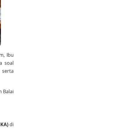
m, Ibu
a soal
 serta
 Balai
KKA)
di