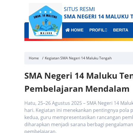
SITUS RESMI
SMA NEGERI 14 MALUKU 
HOME
PROFIL
BERITA
Home
Kegiatan SMA Negeri 14 Maluku Tengah
SMA Negeri 14 Maluku Teng
Pembelajaran Mendalam
Hatu, 25–26 Agustus 2025 – SMA Negeri 14 Mal
hari. Kegiatan ini menekankan pentingnya pola
kedua, guru mempresentasikan rancangan pembel
diharapkan menjadi sarana berbagi pengalaman
pembelajaran.