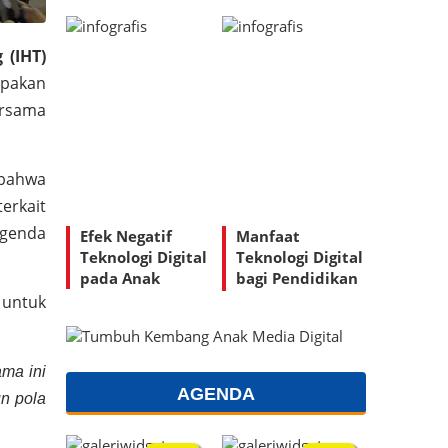
 (IHT)
upakan
ersama
 bahwa
erkait
agenda
Efek Negatif
Manfaat
Teknologi Digital
Teknologi Digital
pada Anak
bagi Pendidikan
Anak
 untuk
ama ini
AGENDA
un pola