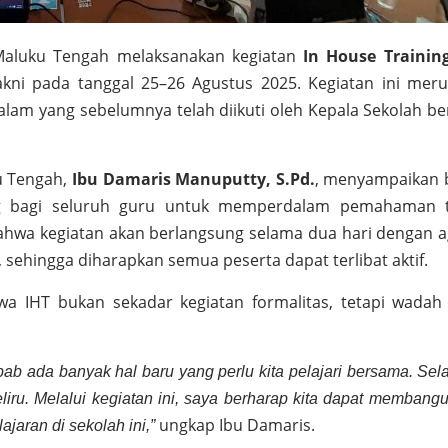
aluku Tengah melaksanakan kegiatan
In House Training
kni pada tanggal 25–26 Agustus 2025. Kegiatan ini mer
dalam yang sebelumnya telah diikuti oleh Kepala Sekolah b
u Tengah,
Ibu Damaris Manuputty, S.Pd.
, menyampaikan
ng bagi seluruh guru untuk memperdalam pemahaman t
hwa kegiatan akan berlangsung selama dua hari dengan 
 sehingga diharapkan semua peserta dapat terlibat aktif.
wa IHT bukan sekadar kegiatan formalitas, tetapi wadah
ebab ada banyak hal baru yang perlu kita pelajari bersama. Sel
eliru. Melalui kegiatan ini, saya berharap kita dapat membang
ungkap Ibu Damaris.
jaran di sekolah ini,”