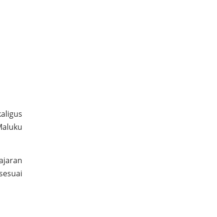
aligus
Maluku
ajaran
sesuai