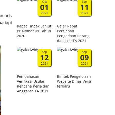
Okt
Sep
01
11
2021
2021
amaris
adapi
Rapat Tindak Lanjuti
Gelar Rapat
PP Nomor 49 Tahun
Persiapan
2020
Pengadaan Barang
dan Jasa TA 2021
Sep
Sep
12
09
2021
2021
Pembahasan
Bimtek Pengelolaan
Verifikasi Usulan
Website Dinas Versi
Rencana Kerja dan
terbaru
Anggaran TA 2021